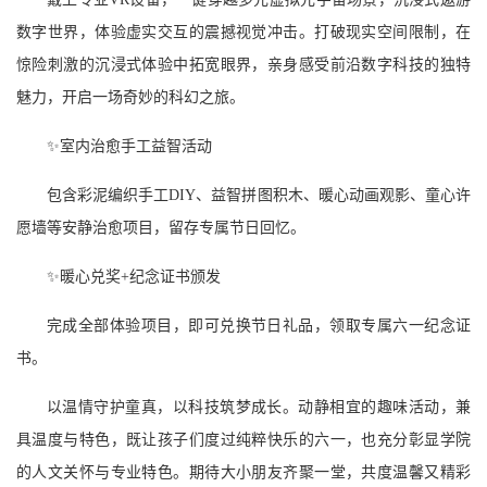
数字世界，体验虚实交互的震撼视觉冲击。打破现实空间限制，在
惊险刺激的沉浸式体验中拓宽眼界，亲身感受前沿数字科技的独特
魅力，开启一场奇妙的科幻之旅。
✨室内治愈手工益智活动
包含彩泥编织手工DIY、益智拼图积木、暖心动画观影、童心许
愿墙等安静治愈项目，留存专属节日回忆。
✨暖心兑奖+纪念证书颁发
完成全部体验项目，即可兑换节日礼品，领取专属六一纪念证
书。
以温情守护童真，以科技筑梦成长。动静相宜的趣味活动，兼
具温度与特色，既让孩子们度过纯粹快乐的六一，也充分彰显学院
的人文关怀与专业特色。期待大小朋友齐聚一堂，共度温馨又精彩